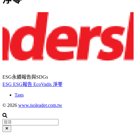
ESG永續報告與SDGs
ESG
ESG報告
EcoVadis
淨零
Tags
© 2026
www.isoleader.com.tw