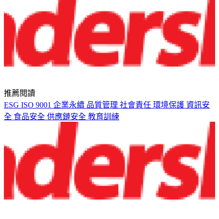
推薦閱讀
ESG
ISO 9001
企業永續
品質管理
社會責任
環境保護
資訊安
全
食品安全
供應鏈安全
教育訓練