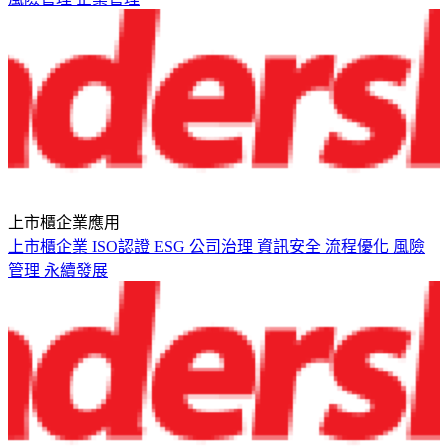
上市櫃企業應用
上市櫃企業
ISO認證
ESG
公司治理
資訊安全
流程優化
風險
管理
永續發展