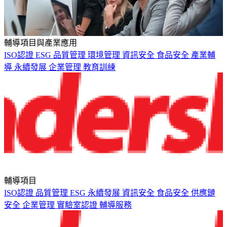
輔導項目與產業應用
ISO認證
ESG
品質管理
環境管理
資訊安全
食品安全
產業輔
導
永續發展
企業管理
教育訓練
輔導項目
ISO認證
品質管理
ESG
永續發展
資訊安全
食品安全
供應鏈
安全
企業管理
實驗室認證
輔導服務