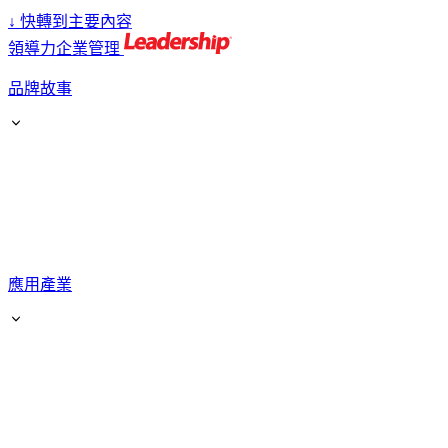
↓
快轉到主要內容
領導力企業管理
品牌故事
應用產業