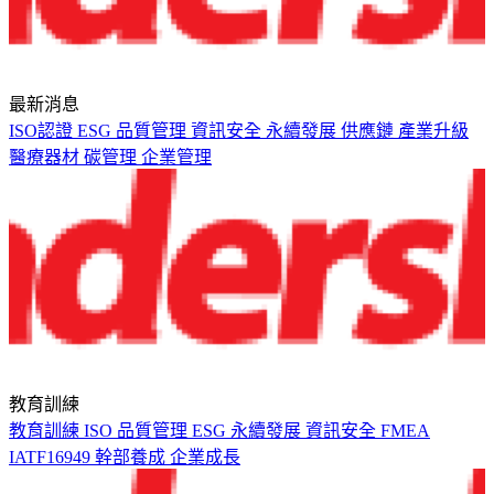
最新消息
ISO認證
ESG
品質管理
資訊安全
永續發展
供應鏈
產業升級
醫療器材
碳管理
企業管理
教育訓練
教育訓練
ISO
品質管理
ESG
永續發展
資訊安全
FMEA
IATF16949
幹部養成
企業成長