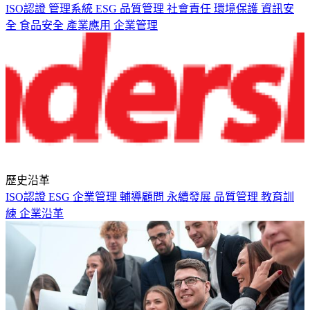
ISO認證
管理系統
ESG
品質管理
社會責任
環境保護
資訊安
全
食品安全
產業應用
企業管理
歷史沿革
ISO認證
ESG
企業管理
輔導顧問
永續發展
品質管理
教育訓
練
企業沿革