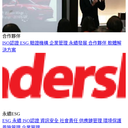
合作夥伴
ISO認證
ESG
驗證機構
企業管理
永續發展
合作夥伴
軟體解
決方案
永續ESG
ESG
永續
ISO認證
資訊安全
社會責任
供應鏈管理
環境保護
風險管理
企業管理