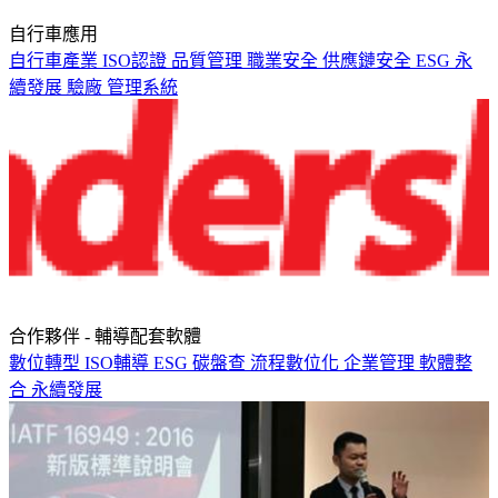
自行車應用
自行車產業
ISO認證
品質管理
職業安全
供應鏈安全
ESG
永
續發展
驗廠
管理系統
合作夥伴 - 輔導配套軟體
數位轉型
ISO輔導
ESG
碳盤查
流程數位化
企業管理
軟體整
合
永續發展