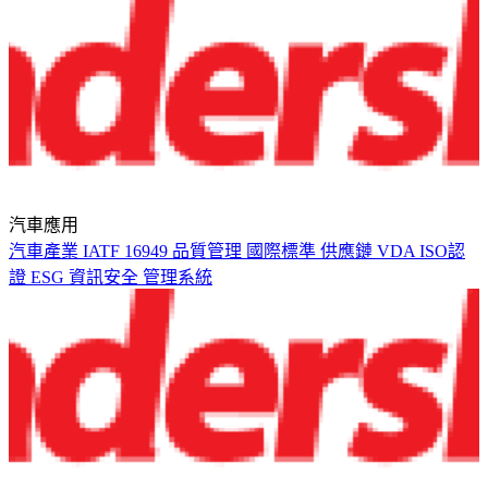
汽車應用
汽車產業
IATF 16949
品質管理
國際標準
供應鏈
VDA
ISO認
證
ESG
資訊安全
管理系統