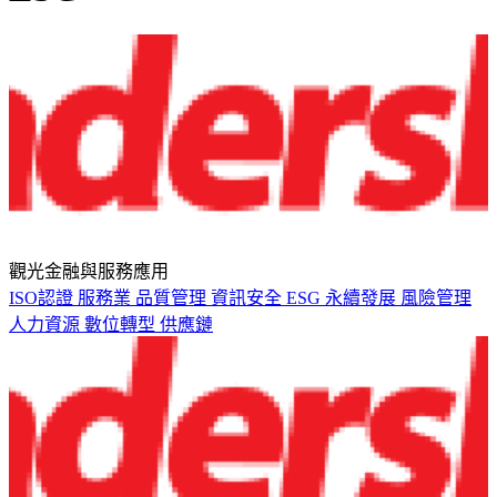
觀光金融與服務應用
ISO認證
服務業
品質管理
資訊安全
ESG
永續發展
風險管理
人力資源
數位轉型
供應鏈