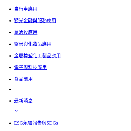
自行車應用
觀光金融與服務應用
農漁牧應用
醫藥與化妝品應用
金屬橡塑化工製品應用
電子與科技應用
食品應用
最新消息
ESG永續報告與SDGs