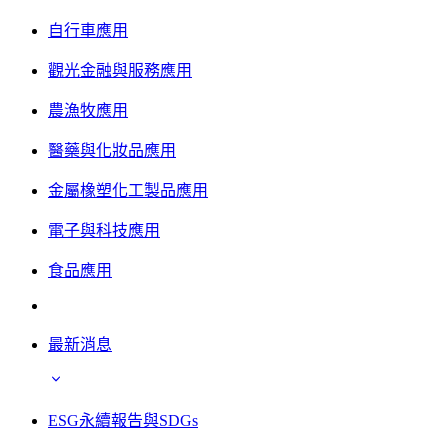
自行車應用
觀光金融與服務應用
農漁牧應用
醫藥與化妝品應用
金屬橡塑化工製品應用
電子與科技應用
食品應用
最新消息
ESG永續報告與SDGs