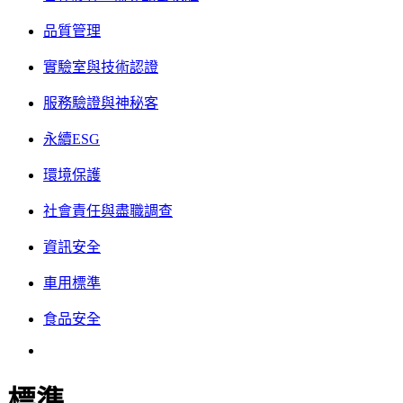
品質管理
實驗室與技術認證
服務驗證與神秘客
永續ESG
環境保護
社會責任與盡職調查
資訊安全
車用標準
食品安全
標準